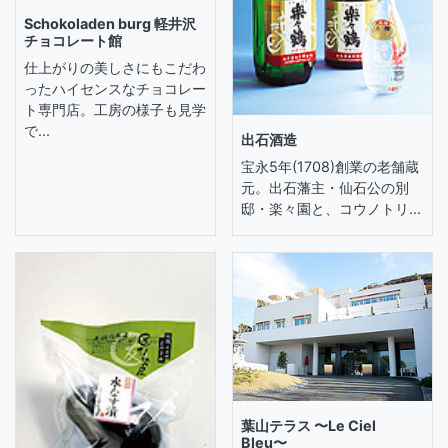
Schokoladen burg 軽井沢
チョコレート館
仕上がりの美しさにもこだわ
ったハイセンスなチョコレー
ト専門店。工房の様子も見学
で...
出石酒造
宝永5年(1708)創業の老舗蔵
元。出石藩主・仙石公の別
邸・楽々園と、コウノトリ...
葉山テラス 〜Le Ciel
Bleu〜