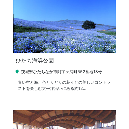
ひたち海浜公園
茨城県ひたちなか市阿字ヶ浦町552番地18号
青い空と海、色とりどりの花々との美しいコントラ
ストを楽しむ太平洋沿いにある約12...