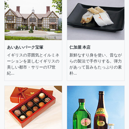
あいあいパーク宝塚
仁加屋 本店
イギリスの雰囲気とイルミネ
新鮮なすり身を使い、昔なが
ーションを楽しむイギリスの
らの製法で手作りする。弾力
美しい都市・サリーの17世
があって旨みもたっぷりの素
紀...
朴...