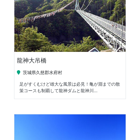
龍神大吊橋
茨城県久慈郡水府村
足がすくむけど雄大な風景は必見！亀が淵までの散
策コースも制覇して龍神ダムと龍神川...