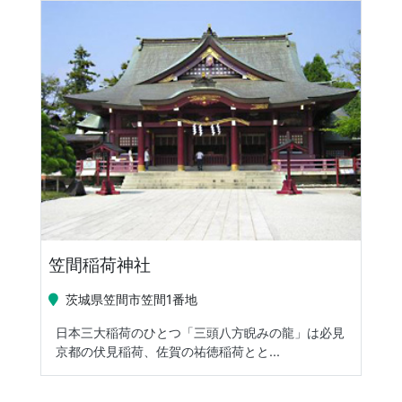
笠間稲荷神社
茨城県笠間市笠間1番地
日本三大稲荷のひとつ「三頭八方睨みの龍」は必見
京都の伏見稲荷、佐賀の祐徳稲荷とと...