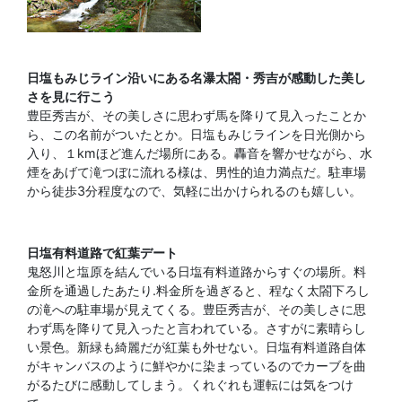
日塩もみじライン沿いにある名瀑太閤・秀吉が感動した美し
さを見に行こう
豊臣秀吉が、その美しさに思わず馬を降りて見入ったことか
ら、この名前がついたとか。日塩もみじラインを日光側から
入り、１kmほど進んだ場所にある。轟音を響かせながら、水
煙をあげて滝つぼに流れる様は、男性的迫力満点だ。駐車場
から徒歩3分程度なので、気軽に出かけられるのも嬉しい。
日塩有料道路で紅葉デート
鬼怒川と塩原を結んでいる日塩有料道路からすぐの場所。料
金所を通過したあたり.料金所を過ぎると、程なく太閤下ろし
の滝への駐車場が見えてくる。豊臣秀吉が、その美しさに思
わず馬を降りて見入ったと言われている。さすがに素晴らし
い景色。新緑も綺麗だが紅葉も外せない。日塩有料道路自体
がキャンバスのように鮮やかに染まっているのでカーブを曲
がるたびに感動してしまう。くれぐれも運転には気をつけ