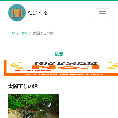
たびくる
TOP
栃木
太閤下しの滝
広告
太閤下しの滝