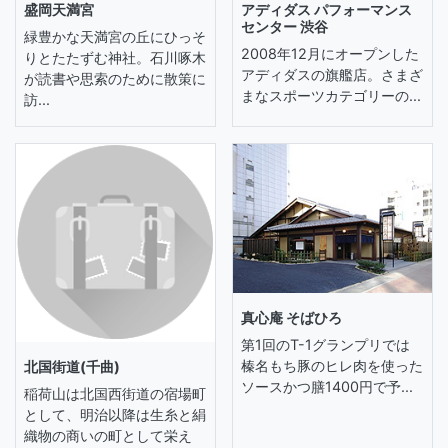
盛岡天満宮
アディダス パフォーマンス
センター 渋谷
緑豊かな天満宮の丘にひっそ
2008年12月にオープンした
りとたたずむ神社。石川啄木
アディダスの旗艦店。さまざ
が読書や思索のために散策に
まなスポーツカテゴリーの...
訪...
真心庵 そばひろ
第1回のT-1グランプリでは
榛名もち豚のヒレ肉を使った
北国街道(千曲)
ソースかつ膳1400円で予...
稲荷山は北国西街道の宿場町
として、明治以降は生糸と絹
織物の商いの町として栄え