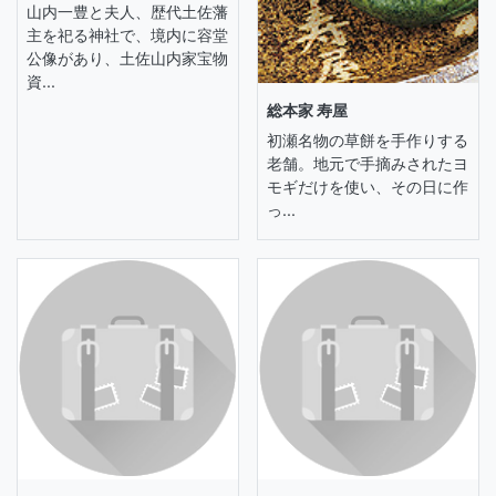
山内一豊と夫人、歴代土佐藩
主を祀る神社で、境内に容堂
公像があり、土佐山内家宝物
資...
総本家 寿屋
初瀬名物の草餅を手作りする
老舗。地元で手摘みされたヨ
モギだけを使い、その日に作
っ...